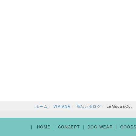
ホーム
VIVIANA
商品カタログ
LeMoca&Co.
HOME
CONCEPT
DOG WEAR
GOOD