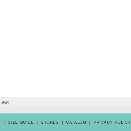
く表記
S
SIZE GUIDE
STORES
CATALOG
PRIVACY POLIC