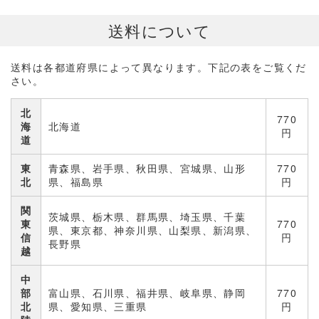
送料について
送料は各都道府県によって異なります。下記の表をご覧くだ
さい。
北
770
海
北海道
円
道
東
青森県、岩手県、秋田県、宮城県、山形
770
北
県、福島県
円
関
茨城県、栃木県、群馬県、埼玉県、千葉
東
770
県、東京都、神奈川県、山梨県、新潟県、
信
円
長野県
越
中
部
富山県、石川県、福井県、岐阜県、静岡
770
北
県、愛知県、三重県
円