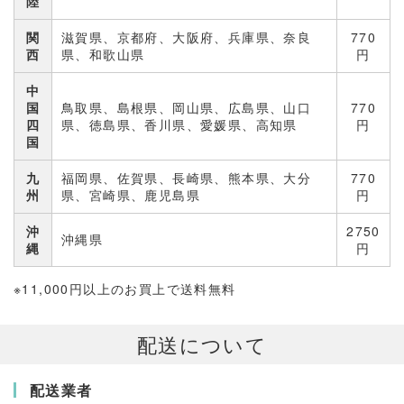
陸
関
滋賀県、京都府、大阪府、兵庫県、奈良
770
西
県、和歌山県
円
中
国
鳥取県、島根県、岡山県、広島県、山口
770
四
県、徳島県、香川県、愛媛県、高知県
円
国
九
福岡県、佐賀県、長崎県、熊本県、大分
770
州
県、宮崎県、鹿児島県
円
沖
2750
沖縄県
縄
円
※11,000円以上のお買上で送料無料
配送について
配送業者