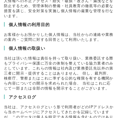
人情報への不正アクセス・紛失・破損・改ざん・漏洩などを
防止するため、管理体制の整備・社員教育の徹底等の必要な
措置を講じ、安全対策を実施し個人情報の厳重な管理を行な
います。
個人情報の利用目的
お客様からお預かりした個人情報は、当社からの連絡や業務
の案内・ご質問に対する回答として利用いたします。
個人情報の取扱い
当社は頂いた情報は責任を持って取り扱い、業務委託する際
もプライバシー保護に万全の体制を整えている協力業者のみ
としています。これらの情報は社内及び業務委託先以外の第
三者に開示・提供することはありません。 但し、裁判所、
検察庁、警察またはこれに準ずる公的な権限を有する機関か
ら内容についての開示を求められた場合、 当社はこれに応
じて一部または全部の情報を開示することがございます。
アクセスログ
当社は、アクセスログという形で利用者がどのIPアドレスか
ら当ホームページにアクセスしてきたかを記録しています
が、このデータは個人を特定できる情報を含むものではあり