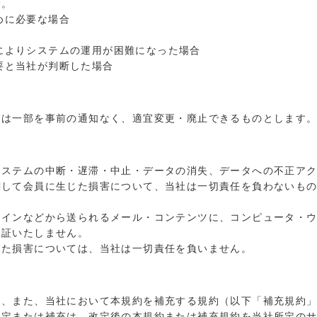
す。
めに必要な場合
によりシステムの運用が困難になった場合
要と当社が判断した場合
たは一部を事前の通知なく、適宜変更・廃止できるものとします
システムの中断・遅滞・中止・データの消失、データへの不正ア
関して会員に生じた損害について、当社は一切責任を負わないも
メインなどから送られるメール・コンテンツに、コンピュータ・
保証いたしません。
じた損害については、当社は一切責任を負いません。
し、また、当社において本規約を補充する規約（以下「補充規約
改定または補充は、改定後の本規約または補充規約を当社所定の