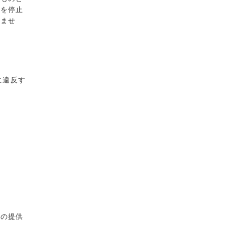
供を停止
きませ
に違反す
スの提供