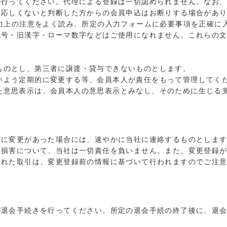
が行ってください。代理による登録は一切認められません。なお
相応しくないと判断した方からの会員申込はお断りする場合があ
力上の注意をよく読み、所定の入力フォームに必要事項を正確に
記号・旧漢字・ローマ数字などはご使用になれません。これらの
ものとし、第三者に譲渡・貸与できないものとします。
いよう定期的に変更する等、会員本人が責任をもって管理してく
た意思表示は、会員本人の意思表示とみなし、そのために生じる
項に変更があった場合には、速やかに当社に連絡するものとしま
た損害について、当社は一切責任を負いません。また、変更登録
された取引は、変更登録前の情報に基づいて行われますのでご注
が退会手続きを行ってください。所定の退会手続の終了後に、退