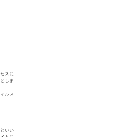
。
クセスに
のとしま
ウィルス
」といい
サイトに