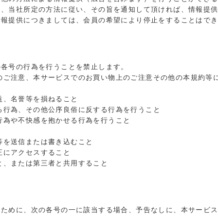
は、当社所定の方法に従い、その旨を通知して頂ければ、情報提
情報提供につきましては、会員の希望により停止をすることはで
の各号の行為を行うことを禁止します。
のご注意、本サービスでのお買い物上のご注意その他の本規約等
益、名誉等を損ねること
る行為、その他公序良俗に反する行為を行うこと
行為や不快感を抱かせる行為を行うこと
等を送信または書き込むこと
正にアクセスすること
と、または第三者と共用すること
つために、次の各号の一に該当する場合、予告なしに、本サービ