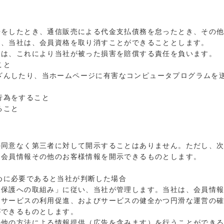
告をしたとき、通信販売による代金支払債務を怠ったとき、その
は、当社は、会員資格を取り消すことができることとします。
きは、これにより当社が被った損害を賠償する責任を負います。
こと
ざんしたり、当ホームページに有害なコンピュータプログラムを
行為をすること
ること
の同意なく第三者に対して開示することはありません。ただし、
は会員情報その他のお客様情報を開示できるものとします。
めに必要であると当社が判断した場合
報保護への取組み」に従い、当社が管理します。当社は、会員情
、サービスの利用促進、およびサービスの健全かつ円滑な運営の
ができるものとします。
の他の方法による情報提供（広告を含みます）を行うことができ