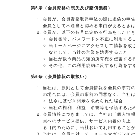
第5条（会員資格の喪失及び賠償義務）
会員が、会員資格取得申込の際に虚偽の申
会員として不適当と認める事由があるとき
会員が、以下の各号に定める行為をしたと
会員番号、パスワードを不正に利用する
当ホームページにアクセスして情報を改
などして、当社の営業を妨害すること
当社が扱う商品の知的所有権を侵害する
その他、この利用規約に反する行為をす
第6条（会員情報の取扱い）
当社は、原則として会員情報を会員の事前
の場合には、会員の事前の同意なく、当社
法令に基づき開示を求められた場合
当社の権利、利益、名誉等を保護するた
会員情報につきましては、当社の「個人情
員へのサービス提供、サービス内容の向上
る目的のために、当社おいて利用すること
当社は、会員に対して、メールマガジンそ