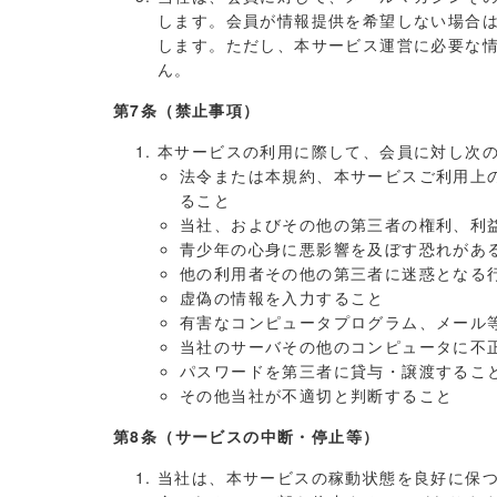
します。会員が情報提供を希望しない場合
します。ただし、本サービス運営に必要な
ん。
第7条（禁止事項）
本サービスの利用に際して、会員に対し次
法令または本規約、本サービスご利用上
ること
当社、およびその他の第三者の権利、利
青少年の心身に悪影響を及ぼす恐れがあ
他の利用者その他の第三者に迷惑となる
虚偽の情報を入力すること
有害なコンピュータプログラム、メール
当社のサーバその他のコンピュータに不
パスワードを第三者に貸与・譲渡するこ
その他当社が不適切と判断すること
第8条（サービスの中断・停止等）
当社は、本サービスの稼動状態を良好に保