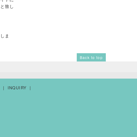
のと致し
としま
Back to top
Y
INQUIRY