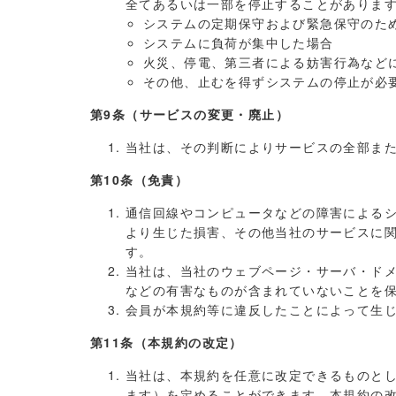
全てあるいは一部を停止することがありま
システムの定期保守および緊急保守のた
システムに負荷が集中した場合
火災、停電、第三者による妨害行為など
その他、止むを得ずシステムの停止が必
第9条（サービスの変更・廃止）
当社は、その判断によりサービスの全部ま
第10条（免責）
通信回線やコンピュータなどの障害による
より生じた損害、その他当社のサービスに
す。
当社は、当社のウェブページ・サーバ・ド
などの有害なものが含まれていないことを
会員が本規約等に違反したことによって生
第11条（本規約の改定）
当社は、本規約を任意に改定できるものと
ます）を定めることができます。本規約の