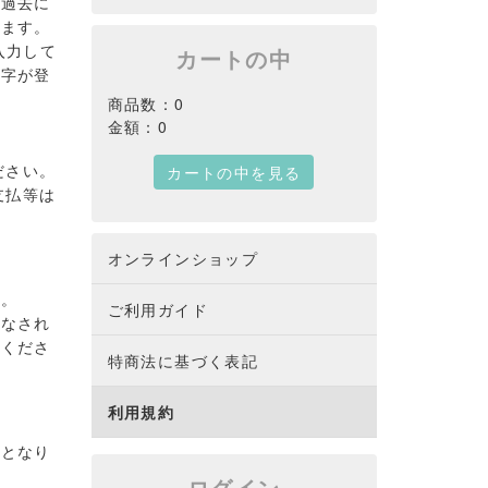
、過去に
ります。
入力して
カートの中
文字が登
商品数：0
金額：0
ださい。
カートの中を見る
支払等は
オンラインショップ
す。
ご利用ガイド
がなされ
意くださ
特商法に基づく表記
利用規約
会となり
ログイン