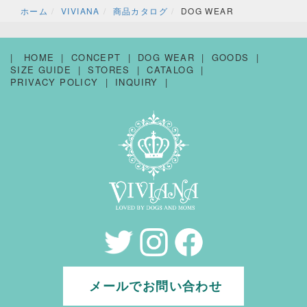
ホーム
VIVIANA
商品カタログ
DOG WEAR
HOME
CONCEPT
DOG WEAR
GOODS
SIZE GUIDE
STORES
CATALOG
PRIVACY POLICY
INQUIRY
メールでお問い合わせ