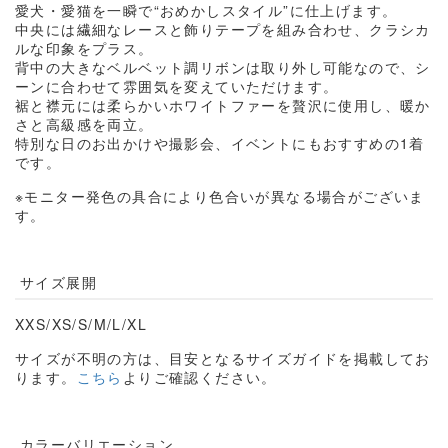
愛犬・愛猫を一瞬で“おめかしスタイル”に仕上げます。
中央には繊細なレースと飾りテープを組み合わせ、クラシカ
ルな印象をプラス。
背中の大きなベルベット調リボンは取り外し可能なので、シ
ーンに合わせて雰囲気を変えていただけます。
裾と襟元には柔らかいホワイトファーを贅沢に使用し、暖か
さと高級感を両立。
特別な日のお出かけや撮影会、イベントにもおすすめの
1
着
です。
※モニター発色の具合により色合いが異なる場合がございま
す。
サイズ展開
XXS/
XS/S/M/L/XL
サイズが不明の方は、目安となるサイズガイドを掲載してお
ります。
こちら
よりご確認ください。
カラーバリエーション