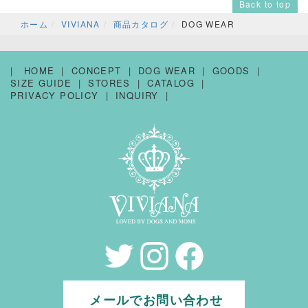
Back to top
ホーム
VIVIANA
商品カタログ
DOG WEAR
HOME
CONCEPT
DOG WEAR
GOODS
SIZE GUIDE
STORES
CATALOG
PRIVACY POLICY
INQUIRY
メールでお問い合わせ