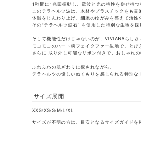
1
秒間に
1
兆回振動し、電波と光の特性を併せ持つ
このテラヘルツ波は、木材やプラスチックをも貫
体温をじんわり上げ、細胞のゆがみを整えて活性
その
“
テラヘルツ鉱石
”
を使用した特別な生地を採
そして機能性だけじゃないのが、
VIVIANA
らしさ
モコモコのハート柄フェイクファー生地で、とび
さらに 取り外し可能なリボン付きで、おしゃれ
ふわふわの肌ざわりに癒されながら、
テラヘルツの優しいぬくもりを感じられる特別な
サイズ展開
XXS/
XS/S/M/L/XL
サイズが不明の方は、目安となるサイズガイドを