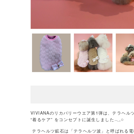
VIVIANA
のリカバリーウエア第
1
弾は、テラヘル
“
着るケア
”
をコンセプトに誕生しました
𓂃𓈒𓏸
テラヘルツ鉱石は「テラヘルツ波」と呼ばれる電