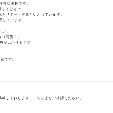
特異な波長です。
通するほどで、
化をサポートするといわれています。
用しています。
𓂃𓈒𓏸
きり可愛く。
の幅が広がります
🤍
1
着です。
掲載しております。
こちら
よりご確認ください。