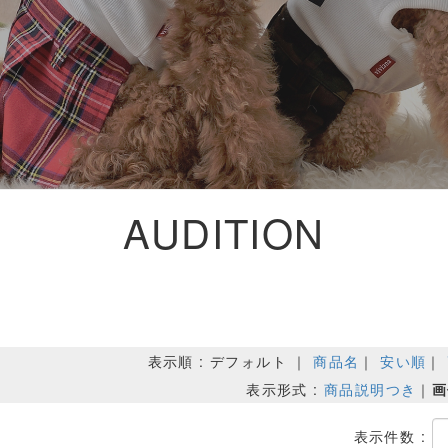
AUDITION
表示順 : デフォルト ｜
商品名
｜
安い順
｜
表示形式 :
商品説明つき
｜
画
表示件数 :