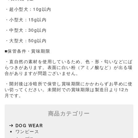
・超小型犬：10g以内
・小型犬：15g以内
・中型犬：30g以内
・大型犬：50g以内
■保管条件・賞味期限
・直自然の素材を使用しているため、色・形・匂いなどにば
らつきがあります。表面に白い粉（アミノ酸など）が出る場
合がありますが問題ございません。
・開封後は冷暗所で保管し賞味期限にかかわらずお早めに使
い切ってください。未開封での賞味期限は製造日より12カ
月です。
商品カテゴリー
DOG WEAR
ワンピース