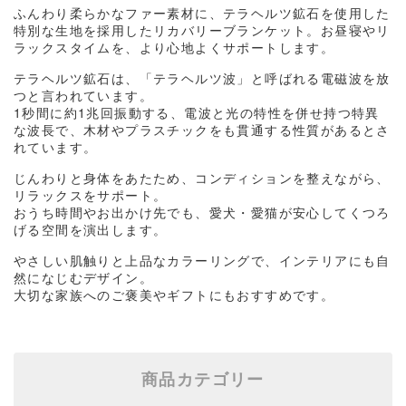
ふんわり柔らかなファー素材に、テラヘルツ鉱石を使用した
特別な生地を採用したリカバリーブランケット。お昼寝やリ
ラックスタイムを、より心地よくサポートします。
テラヘルツ鉱石は、「テラヘルツ波」と呼ばれる電磁波を放
つと言われています。
1
秒間に約
1
兆回振動する、電波と光の特性を併せ持つ特異
な波長で、木材やプラスチックをも貫通する性質があるとさ
れています。
じんわりと身体をあたため、コンディションを整えながら、
リラックスをサポート。
おうち時間やお出かけ先でも、愛犬・愛猫が安心してくつろ
げる空間を演出します。
やさしい肌触りと上品なカラーリングで、インテリアにも自
然になじむデザイン。
大切な家族へのご褒美やギフトにもおすすめです。
商品カテゴリー