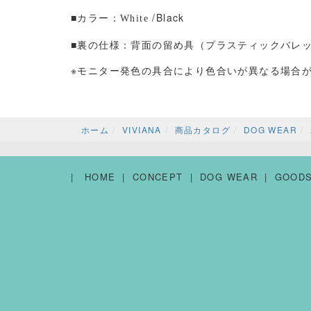
■カラー：
/Black
White
■裏の仕様：背面の留め具（プラスティックバレ
※モニター発色の具合により色合いが異なる場合
ホーム
VIVIANA
商品カタログ
DOG WEAR
HOME
CONCEPT
DOG WEAR
GOOD