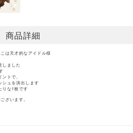
商品詳細
ちのこは天才的なアイドル様
意しました
す
イントで、
ッシュを演出します
たりな1枚です
がございます。