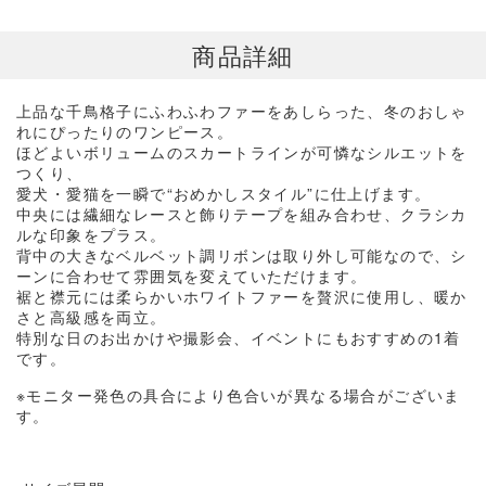
商品詳細
上品な千鳥格子にふわふわファーをあしらった、冬のおしゃ
れにぴったりのワンピース。
ほどよいボリュームのスカートラインが可憐なシルエットを
つくり、
愛犬・愛猫を一瞬で“おめかしスタイル”に仕上げます。
中央には繊細なレースと飾りテープを組み合わせ、クラシカ
ルな印象をプラス。
背中の大きなベルベット調リボンは取り外し可能なので、シ
ーンに合わせて雰囲気を変えていただけます。
裾と襟元には柔らかいホワイトファーを贅沢に使用し、暖か
さと高級感を両立。
特別な日のお出かけや撮影会、イベントにもおすすめの
1
着
です。
※モニター発色の具合により色合いが異なる場合がございま
す。