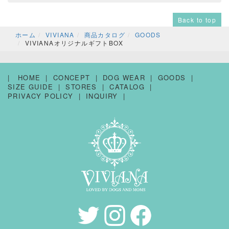
Back to top
ホーム
VIVIANA
商品カタログ
GOODS
VIVIANAオリジナルギフトBOX
HOME
CONCEPT
DOG WEAR
GOODS
SIZE GUIDE
STORES
CATALOG
PRIVACY POLICY
INQUIRY