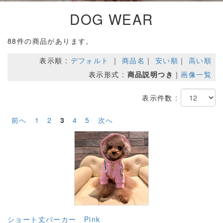
DOG WEAR
88件の商品があります。
表示順 :
デフォルト
｜
商品名
｜
安い順
｜
高い順
表示形式 :
商品説明つき
｜
画像一覧
表示件数 :
前へ
1
2
3
4
5
次へ
ショート丈パーカー Pink